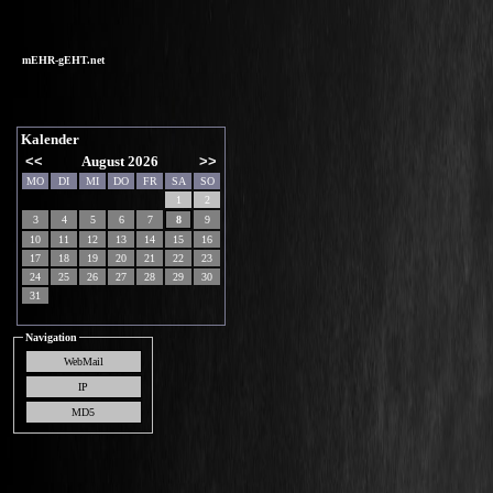
mEHR-gEHT.net
Kalender
<<
August 2026
>>
MO
DI
MI
DO
FR
SA
SO
1
2
3
4
5
6
7
8
9
10
11
12
13
14
15
16
17
18
19
20
21
22
23
24
25
26
27
28
29
30
31
Navigation
WebMail
IP
MD5